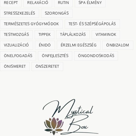
RECEPT
RELAXÁCIÓ
RUTIN
SPA ÉLMÉNY
STRESSZKEZELÉS
SZORONGÁS
TERMÉSZETES GYÓGYMÓDOK
TEST- ÉS SZÉPSÉGÁPOLÁS
TESTMOZGÁS
TIPPEK
TÁPLÁLKOZÁS
VITAMINOK
VIZUALIZÁCIÓ
ÉNIDŐ
ÉRZELMI EGÉSZSÉG
ÖNBIZALOM
ÖNELFOGADÁS
ÖNFEJLESZTÉS
ÖNGONDOSKODÁS
ÖNISMERET
ÖNSZERETET