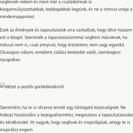
segítenek nekem és most már a családomnak is:
kiegyensúlyozottabbak, boldogabbak legyünk, és ne a stressz uralja a
mindennapjainkat.
Ezek az élmények és tapasztalatok arra sarkalltak, hogy létre hozzam
ezt a blogot. Szeretnék a tapasztalataimmal segíteni másoknak, ha
mással nem is, csak annyival, hogy éreztetem, nem vagy egyedül.
Olvasgass nálam, remélem, találsz kedvedre valót, szemezgess
nyugodtan.
Szeretném, ha te is részese lennél egy támogató közösségnek. Ne
habozz hozzászólni a bejegyzéseimhez, megosztani a tapasztalataidat
és kérdéseidet. Itt vagyok, hogy segítsek és inspiráljalak, ahogy te is
inspirálsz engem.