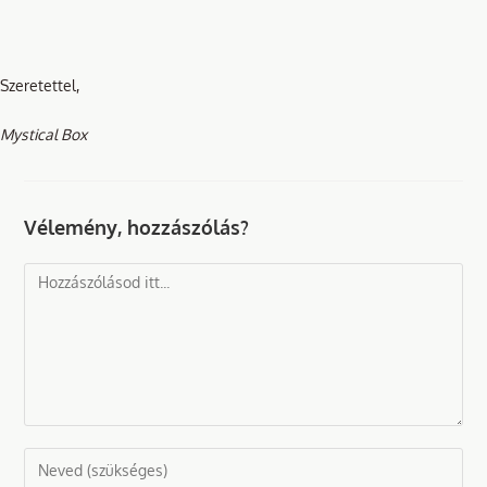
Szeretettel,
Mystical Box
Vélemény, hozzászólás?
Comment
Enter