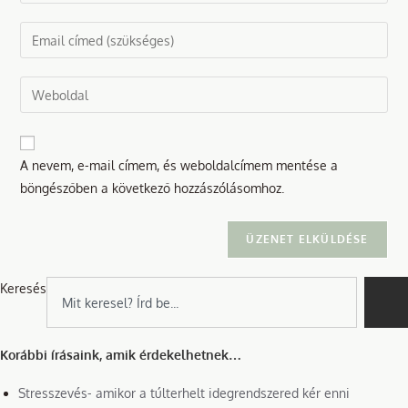
your
name
Enter
or
your
username
email
Enter
to
address
your
comment
to
website
comment
URL
A nevem, e-mail címem, és weboldalcímem mentése a
(optional)
böngészőben a következő hozzászólásomhoz.
Keresés
Korábbi írásaink, amik érdekelhetnek…
Stresszevés- amikor a túlterhelt idegrendszered kér enni