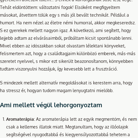
Tehát eldöntöttem: változtatni fogok! Elsőként megfigyeltem
másokat, átvettem tőlük egy s más jól bevált technikát. Például a
humort. Ha nem nézel az életre némi humorral, akkor megkeseredsz.
S ez gyerekek mellett nagyon igaz. A következő, ami segített, hogy
lejjebb adtam az elvárásaimból, próbáltam kicsit spontánabb lenni.
Mivel ebben az időszakban sokat olvastam lélektani könyveket,
felismertem azt, hogy a családtagjaim különböző emberek, más-más
szeretet nyelvvel, s mikor ezt sikerült beazonosítanom, könnyebben
tudtam viszonyulni hozzájuk, így kevesebb lett a frusztráció.
S mindezek mellett alternatív megoldásokat is kerestem arra, hogy
ha stressz ér, hogyan tudom magam lenyugtatni mielőbb.
Ami mellett végül lehorgonyoztam
Aromaterápia:
Az aromaterápia lett az egyik megmentőm, és nem
csak a kellemes illatok miatt. Megtanultam, hogy az illóolajok
segítségével nyugodtabbá és kiegyensúlyozottabbá tehetem a