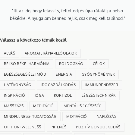
"Itt az idő, hogy lelassíts, feltöltődj és újra rátalálj a belső
békédre. A nyugalom benned rejlik, csak meg kell találnod."
Válassz a következő témák közül
ALVÁS
AROMATERÁPIA-ILLÓOLAJOK
BELSŐ BÉKE- HARMÓNIA
BOLDOGSÁG
CÉLOK
EGÉSZSÉGES ÉLETMÓD
ENERGIA
GYÓGYNÖVÉNYEK
HATÉKONYSÁG
IDŐGAZDÁLKODÁS
IMMUNRENDSZER
INSPIRÁCIÓ
JÓGA
KORTIZOL
LÉGZÉSTECHNIKÁK
MASSZÁZS
MEDITÁCIÓ
MENTÁLIS EGÉSZSÉG
MINDFULNESS- TUDATOSSÁG
MOTIVÁCIÓ
NAPLÓZÁS
OTTHONI WELLNESS
PIHENÉS
POZITÍV GONDOLKODÁS