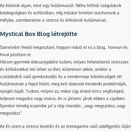
Az életünk olyan, mint egy hullámvasút. Néha felfelé száguldunk
boldogságban és eufóriában, míg máskor hirtelen lezuhanunk a
mélybe, szembenézve a stressz és kihívások hullámaival.
Mystical Box Blog létrejötte
Szeretném Veled megosztani, hogyan indult el ez a blog, honnan és
hová jutottam el.
Három gyermek édesanyjaként tudom, milyen hihetetlenül stresszes
és kihívásokkal teli lehet az élet, különösen akkor, amikor a
családodról való gondoskodás és a mindennapi kötelességek ott
hullámoznak a fejed felett, meg kell oldanod mindenki problémáját,
nyűgét-baját. Tudom, milyen az, mikor úgy érzed nincs segítséged,
teljesen magadra vagy utalva, én is jártam/ járok ebben a cipőben.
Ilyenkor mindig eszembe jut a régi mondás: „vagy megszoksz, vagy
megszöksz”.
Az én utam a stressz kezelés és az önmagamra való odafigyelés útján