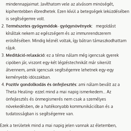
mindennapjaimat. Javíthatom vele az alvásom minőségét,
kipihentebben ébredhetek. Ezen kívül a betegségek leküzdésében
is segítségemre volt.
Természetes gyógymódok- gyógynövények:
megoldást
kínáltak nekem az egészségem és az immunrendszerem
erősítésében. Mindig kéznél voltak, így bátran támaszkodhattam
rájuk.
Meditáció-relaxáció:
ez a téma nálam még igencsak gyerek
cipőben jár, viszont egy-két légzéstechnikát már sikerült
átvennem, amik igencsak segítségemre lehetnek egy-egy
keményebb időszakban.
Pozitív gondolkodás és önfejlesztés:
ami nálam bevált az a
Theta Healing- ezzel mind a mai napig ismerkedem… Az
önfejlesztés és önmegismerés nem csak a személyes
növekedésben, de a hatékonyabb kommunikációban és a
tudatosságban is segítségemre van.
Ezek a területek mind a mai napig jelen vannak az életemben,