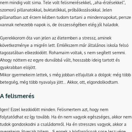
nem mindig volt sima. Tele volt felismerésekkel, „aha-érzésekkel”,
szomorú pillanatokkal, buktatókkal, próbálkozásokkal. Jelen
pillanatban azt érzem kézben tudom tartani a mindennapokat, persze
vannak nehezebb napok is, de összességében elég jól haladok.
Gyerekkorom óta van jelen az életemben a stressz, aminek
következménye a migrén lett. Emlékszem már általános iskola felső
tagozatában elkezdődött. Rohamaim voltak, s nem segített semmi.
Ahogy nőttem ez egyre durvábbá vált, hosszabb ideig tartott és
gyakrabban előjött.
Mikor gyermekeim lettek, s még jobban elfajultak a dolgok: még több
betegség, még több nyavalya jött… Akkor, ott, elgondolkodtam.
A felismerés
Igen! Ezzel kezdődött minden. Felismertem azt, hogy nem
folytatódhat ez így tovább. Ha én nem vagyok egészséges, akkor nem
tudok gondoskodni a családomról. Ha én stresszes vagyok, akkor a
gyerekeim átveszik tőlem… S ennek a körforgásnak sose lesz vége.