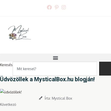
Skip
to
content
Keresés
Üdvözöllek a MysticalBox.hu blogján!
Írta:
Mystical Box
Következő