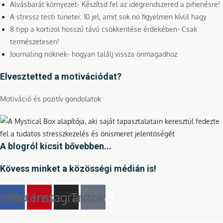
Alvásbarát környezet- Készítsd fel az idegrendszered a pihenésre!
A stressz testi tünetei: 10 jel, amit sok nő figyelmen kívül hagy
8 tipp a kortizol hosszú távú csökkentése érdekében- Csak
természetesen!
Journaling nőknek- hogyan találj vissza önmagadhoz
Elvesztetted a motivációdat?
Motiváció és pozitív gondolatok
A blogról kicsit bővebben...
Kövess minket a közösségi médián is!
ebook
Pinterest
Instagram
Tiktok