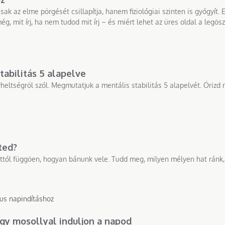
k az elme pörgését csillapítja, hanem fiziológiai szinten is gyógyít.
 mit írj, ha nem tudod mit írj – és miért lehet az üres oldal a legősz
tabilitás 5 alapelve
ltségről szól. Megmutatjuk a mentális stabilitás 5 alapelvét. Őrizd 
ted?
 attól függően, hogyan bánunk vele. Tudd meg, milyen mélyen hat ránk,
ogy mosollyal induljon a napod