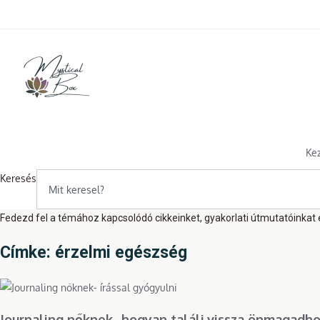
Skip
to
content
Ke
Keresés
Fedezd fel a témához kapcsolódó cikkeinket, gyakorlati útmutatóinkat é
Címke: érzelmi egészség
Journaling nőknek- hogyan találj vissza önmagadh