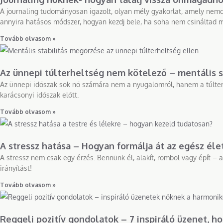
A journaling tudományosan igazolt, olyan mély gyakorlat, amely nemcsa
annyira hatásos módszer, hogyan kezdj bele, ha soha nem csináltad még,
Tovább olvasom »
Az ünnepi túlterheltség nem kötelező – mentális s
Az ünnepi időszak sok nő számára nem a nyugalomról, hanem a túlterhe
karácsonyi időszak előtt.
Tovább olvasom »
A stressz hatása – Hogyan formálja át az egész éle
A stressz nem csak egy érzés. Bennünk él, alakít, rombol vagy épít –
irányítást!
Tovább olvasom »
Reggeli pozitív gondolatok – 7 inspiráló üzenet, h