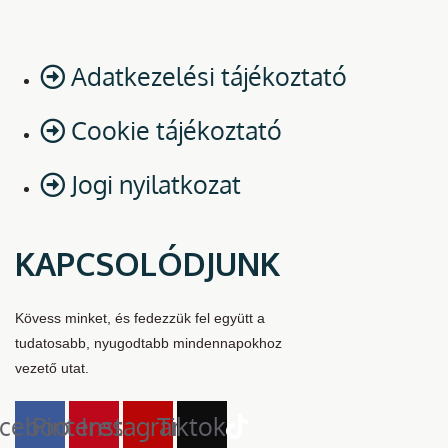
Adatkezelési tájékoztató
Cookie tájékoztató
Jogi nyilatkozat
KAPCSOLÓDJUNK
Kövess minket, és fedezzük fel együtt a
tudatosabb, nyugodtabb mindennapokhoz
vezető utat.
cebook
Pinterest
Instagram
Tiktok