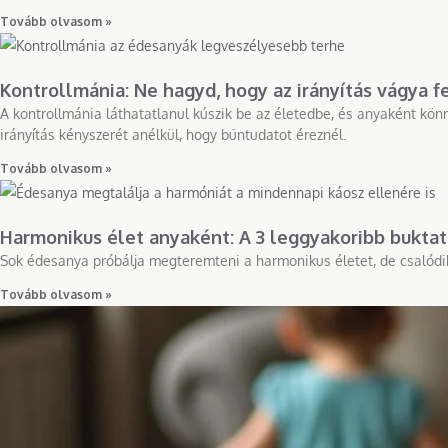
Tovább olvasom »
Kontrollmánia: Ne hagyd, hogy az irányítás vágya 
A kontrollmánia láthatatlanul kúszik be az életedbe, és anyaként könn
irányítás kényszerét anélkül, hogy bűntudatot éreznél.
Tovább olvasom »
Harmonikus élet anyaként: A 3 leggyakoribb bukt
Sok édesanya próbálja megteremteni a harmonikus életet, de csalódik. 
Tovább olvasom »