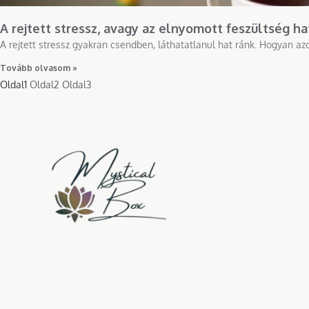
A rejtett stressz, avagy az elnyomott feszültség ha
A rejtett stressz gyakran csendben, láthatatlanul hat ránk. Hogyan a
Tovább olvasom »
Oldal
1
Oldal
2
Oldal
3