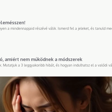
felemésszen!
yen a mindennapjaid részévé válik. Ismerd fel a jeleket, és tanuld me
ató, amiért nem működnek a módszerek
Mutatjuk a 3 leggyakoribb hibát, és hogyan indulhatsz el a valódi vál