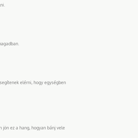
ni.
nmagadban.
k segítenek elérni, hogy egységben
n jön ez a hang, hogyan bánj vele