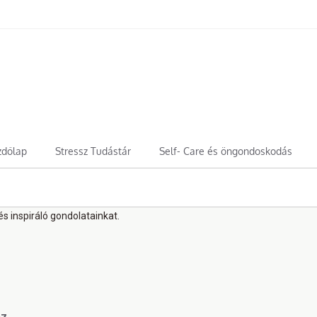
zdőlap
Stressz Tudástár
Self- Care és öngondoskodás
s inspiráló gondolatainkat.
oz