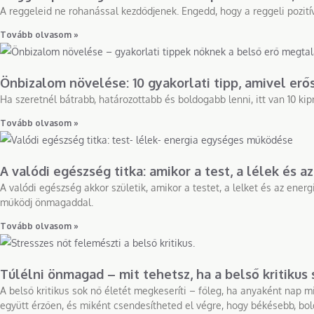
A reggeleid ne rohanással kezdődjenek. Engedd, hogy a reggeli pozitív
Tovább olvasom »
Önbizalom növelése: 10 gyakorlati tipp, amivel er
Ha szeretnél bátrabb, határozottabb és boldogabb lenni, itt van 10 k
Tovább olvasom »
A valódi egészség titka: amikor a test, a lélek és 
A valódi egészség akkor születik, amikor a testet, a lelket és az ene
működj önmagaddal.
Tovább olvasom »
Túlélni önmagad – mit tehetsz, ha a belső kritikus
A belső kritikus sok nő életét megkeseríti – főleg, ha anyaként nap mi
együtt érzően, és miként csendesítheted el végre, hogy békésebb, bol