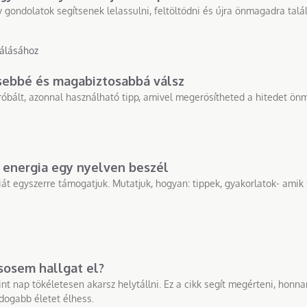
 gondolatok segítsenek lelassulni, feltöltődni és újra önmagadra talál
ősebbé és magabiztosabbá válsz
ipróbált, azonnal használható tipp, amivel megerősítheted a hitedet ö
az energia egy nyelven beszél
rgiát egyszerre támogatjuk. Mutatjuk, hogyan: tippek, gyakorlatok- ami
 sosem hallgat el?
nt nap tökéletesen akarsz helytállni. Ez a cikk segít megérteni, honna
dogabb életet élhess.