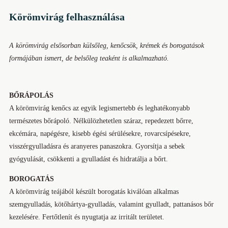
Körömvirág felhasználása
A körömvirág elsősorban külsőleg, kenőcsök, krémek és borogatások
formájában ismert, de belsőleg teaként is alkalmazható.
BŐRÁPOLÁS
A körömvirág kenőcs az egyik legismertebb és leghatékonyabb
természetes bőrápoló. Nélkülözhetetlen száraz, repedezett bőrre,
ekcémára, napégésre, kisebb égési sérülésekre, rovarcsípésekre,
visszérgyulladásra és aranyeres panaszokra. Gyorsítja a sebek
gyógyulását, csökkenti a gyulladást és hidratálja a bőrt.
BOROGATÁS
A körömvirág teájából készült borogatás kiválóan alkalmas
szemgyulladás, kötőhártya-gyulladás, valamint gyulladt, pattanásos bőr
kezelésére. Fertőtlenít és nyugtatja az irritált területet.