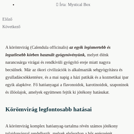
Írta:
Mystical Box
Előző
Következő
A körömvirág (Calendula officinalis)
az egyik legismertebb és
legszélesebb körben használt gyógynövényünk,
melyet élénk
narancssárga virágai és rendkívüli gyógyító ereje miatt nagyra
becsülnek. Már az ókori civilizációk is alkalmazták sebgyógyításra és
gyulladáscsökkentésre, és a mai napig a házi patikák és a kozmetikai ipar
egyik alapköve. Fő hatóanyagai a flavonoidok, karotinoidok, szaponinok
és illóolajok, amelyek együttesen fejtik ki jótékony hatásukat.
Körömvirág legfontosabb hatásai
A körömvirág komplex hatóanyag-tartalma révén számos jótékony
tulajdonsággal rendelkezik, melyek elsősorban a bőr egészségét