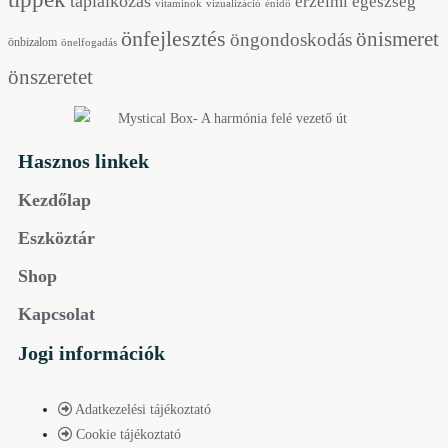
táplálkozás
érzelmi egészség
vitaminok
vizualizáció
énidő
önfejlesztés
önismeret
öngondoskodás
önbizalom
önelfogadás
önszeretet
Hasznos linkek
Kezdőlap
Eszköztár
Shop
Kapcsolat
Jogi információk
Adatkezelési tájékoztató
Cookie tájékoztató