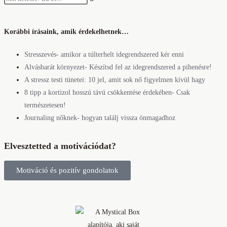
Korábbi írásaink, amik érdekelhetnek…
Stresszevés- amikor a túlterhelt idegrendszered kér enni
Alvásbarát környezet- Készítsd fel az idegrendszered a pihenésre!
A stressz testi tünetei: 10 jel, amit sok nő figyelmen kívül hagy
8 tipp a kortizol hosszú távú csökkentése érdekében- Csak
természetesen!
Journaling nőknek- hogyan találj vissza önmagadhoz
Elvesztetted a motivációdat?
Motiváció és pozitív gondolatok