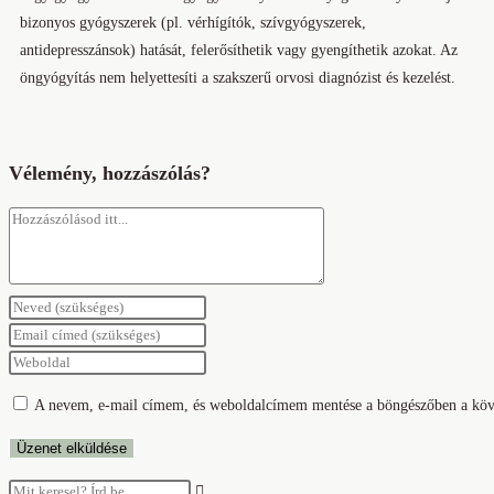
bizonyos gyógyszerek (pl. vérhígítók, szívgyógyszerek,
antidepresszánsok) hatását, felerősíthetik vagy gyengíthetik azokat. Az
öngyógyítás nem helyettesíti a szakszerű orvosi diagnózist és kezelést.
Vélemény, hozzászólás?
A nevem, e-mail címem, és weboldalcímem mentése a böngészőben a köv