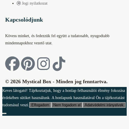
Jogi nyilatkozat
Kapcsolódjunk
Kövess minket, és fedezzük fel együtt a tudatosabb, nyugodtabb
mindennapokhoz vezető utat.
© 2026 Mystical Box - Minden jog fenntartva.
Keves látogató! Tájékoztatjuk, hogy a honlap felhasználói élmény fokozása
érdekében sütiket használunk. A honlapunk használatával Ön a tájékoztatást
tudomásul veszi.
Elfogadom
Nem fogadom el
Adatvédelmi irányelvek