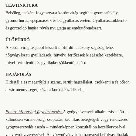
TEA/TINKTÚRA
Belsőleg, teaként fogyasztva a körömvirág segíthet gyomorfekély,
gyomorhurut, epepanaszok és bélgyulladás esetén. Gyulladáscsökkentő
és görcsoldó hatása révén nyugtatja az emésztőrendszert.
ÜLŐFÜRDŐ
A körömvirág teájából készült ülőfürdő hatékony segítség lehet
nőgyógyászati gyulladások, hüvelyi fertőzések kiegészítő kezelésére,
mivel fertőtlenítő és gyulladáscsökkentő hatású.
HAJÁPOLÁS
Hidratálja és megerősíti a száraz, sérült hajszálakat, csökkenti a fejbőrön
a zsír mennyiségét, küzd a korpaképződés ellen.
Fontos biztonsági figyelmeztetés:
A gyógynövények alkalmazása előtt –
különösen várandósság, szoptatás, krónikus betegségek vagy rendszeres
gyógyszerszedés esetén – mindenképpen konzultáljon kezelőorvosával
vagy gyógyszerészével. A gyógynövények hatóanyagai befolyásolhatják