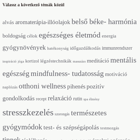
Válassz a következő témák közül
belső béke- harmónia
aromaterápia-illóolajok
alvás
egészséges életmód
boldogság
energia
célok
gyógynövények
immunrendszer
időgazdálkodás
hatékonyság
mentális
meditáció
légzéstechnikák
kortizol
inspiráció
jóga
masszázs
mindfulness- tudatosság
egészség
motiváció
otthoni wellness
pozitív
pihenés
naplózás
relaxáció
gondolkodás
rutin
recept
spa élmény
stresszkezelés
természetes
szorongás
gyógymódok
test- és szépségápolás
testmozgás
tippek