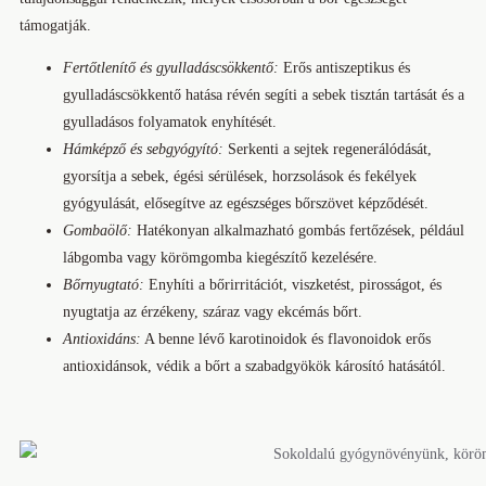
támogatják.
Fertőtlenítő és gyulladáscsökkentő:
Erős antiszeptikus és
gyulladáscsökkentő hatása révén segíti a sebek tisztán tartását és a
gyulladásos folyamatok enyhítését.
Hámképző és sebgyógyító:
Serkenti a sejtek regenerálódását,
gyorsítja a sebek, égési sérülések, horzsolások és fekélyek
gyógyulását, elősegítve az egészséges bőrszövet képződését.
Gombaölő:
Hatékonyan alkalmazható gombás fertőzések, például
lábgomba vagy körömgomba kiegészítő kezelésére.
Bőrnyugtató:
Enyhíti a bőrirritációt, viszketést, pirosságot, és
nyugtatja az érzékeny, száraz vagy ekcémás bőrt.
Antioxidáns:
A benne lévő karotinoidok és flavonoidok erős
antioxidánsok, védik a bőrt a szabadgyökök károsító hatásától.