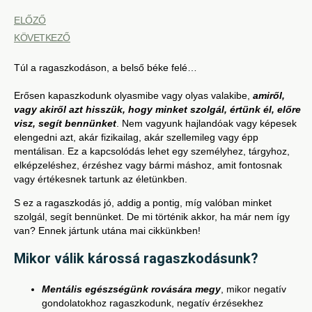
ELŐZŐ
KÖVETKEZŐ
Túl a ragaszkodáson, a belső béke felé…
Erősen kapaszkodunk olyasmibe vagy olyas valakibe,
amiről,
vagy akiről azt hisszük, hogy minket szolgál, értünk él, előre
visz, segít bennünket
. Nem vagyunk hajlandóak vagy képesek
elengedni azt, akár fizikailag, akár szellemileg vagy épp
mentálisan. Ez a kapcsolódás lehet egy személyhez, tárgyhoz,
elképzeléshez, érzéshez vagy bármi máshoz, amit fontosnak
vagy értékesnek tartunk az életünkben.
S ez a ragaszkodás jó, addig a pontig, míg valóban minket
szolgál, segít bennünket. De mi történik akkor, ha már nem így
van? Ennek jártunk utána mai cikkünkben!
Mikor válik károssá ragaszkodásunk?
Mentális egészségünk rovására megy
, mikor negatív
gondolatokhoz ragaszkodunk, negatív érzésekhez