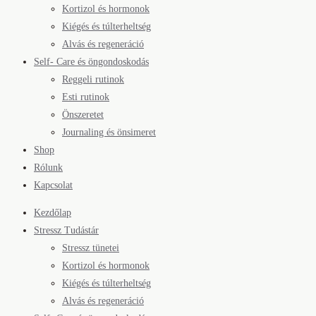
Kortizol és hormonok
Kiégés és túlterheltség
Alvás és regeneráció
Self- Care és öngondoskodás
Reggeli rutinok
Esti rutinok
Önszeretet
Journaling és önsimeret
Shop
Rólunk
Kapcsolat
Kezdőlap
Stressz Tudástár
Stressz tünetei
Kortizol és hormonok
Kiégés és túlterheltség
Alvás és regeneráció