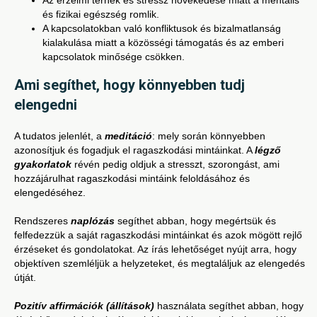
és fizikai egészség romlik.
A kapcsolatokban való konfliktusok és bizalmatlanság
kialakulása miatt a közösségi támogatás és az emberi
kapcsolatok minősége csökken.
Ami segíthet, hogy könnyebben tudj
elengedni
A tudatos jelenlét, a
meditáció
: mely során könnyebben
azonosítjuk és fogadjuk el ragaszkodási mintáinkat. A
légző
gyakorlatok
révén pedig oldjuk a stresszt, szorongást, ami
hozzájárulhat ragaszkodási mintáink feloldásához és
elengedéséhez.
Rendszeres
naplózás
segíthet abban, hogy megértsük és
felfedezzük a saját ragaszkodási mintáinkat és azok mögött rejlő
érzéseket és gondolatokat. Az írás lehetőséget nyújt arra, hogy
objektíven szemléljük a helyzeteket, és megtaláljuk az elengedés
útját.
Pozitív affirmációk (állítások)
használata segíthet abban, hogy