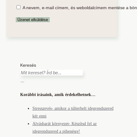
A nevem, e-mail címem, és weboldalcímem mentése a bö
Keresés
Korábbi írásaink, amik érdekelhetnek…
Stresszevés- amikor a túlterhelt idegrendszered
kér enni
Alvásbarát környezet- Készítsd fel az
idegrendszered a pihenésre!