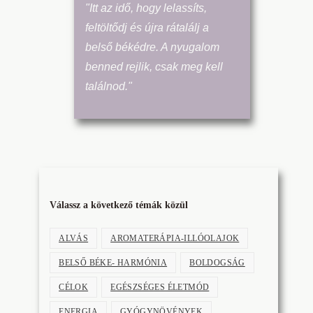
"Itt az idő, hogy lelassíts,
feltöltődj és újra rátalálj a
belső békédre. A nyugalom
benned rejlik, csak meg kell
találnod."
Válassz a következő témák közül
ALVÁS
AROMATERÁPIA-ILLÓOLAJOK
BELSŐ BÉKE- HARMÓNIA
BOLDOGSÁG
CÉLOK
EGÉSZSÉGES ÉLETMÓD
ENERGIA
GYÓGYNÖVÉNYEK