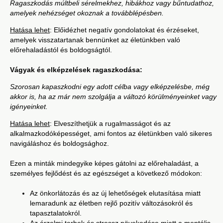
Ragaszkodás múltbeli sérelmekhez, hibákhoz vagy bűntudathoz,
amelyek nehézséget okoznak a továbblépésben.
Hatása lehet
: Előidézhet negatív gondolatokat és érzéseket,
amelyek visszatartanak bennünket az életünkben való
előrehaladástól és boldogságtól.
Vágyak és elképzelések ragaszkodása:
Szorosan kapaszkodni egy adott célba vagy elképzelésbe, még
akkor is, ha az már nem szolgálja a változó körülményeinket vagy
igényeinket.
Hatása lehet
: Elveszíthetjük a rugalmasságot és az
alkalmazkodóképességet, ami fontos az életünkben való sikeres
navigáláshoz és boldogsághoz.
Ezen a minták mindegyike képes gátolni az előrehaladást, a
személyes fejlődést és az egészséget a következő módokon:
Az önkorlátozás és az új lehetőségek elutasítása miatt
lemaradunk az életben rejlő pozitív változásokról és
tapasztalatokról.
Az érzelmi terhek és stressz növekedése miatt a mentális