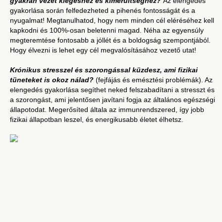
gyakran vezet kiégéshez és kimerültséghez?
Az elengedés
gyakorlása során felfedezheted a pihenés fontosságát és a
nyugalmat! Megtanulhatod, hogy nem minden cél eléréséhez kell
kapkodni és 100%-osan beletenni magad. Néha az egyensúly
megteremtése fontosabb a jóllét és a boldogság szempontjából.
Hogy élvezni is lehet egy cél megvalósításához vezető utat!
Krónikus stresszel és szorongással küzdesz, ami fizikai
tüneteket is okoz nálad?
(fejfájás és emésztési problémák). Az
elengedés gyakorlása segíthet neked felszabadítani a stresszt és
a szorongást, ami jelentősen javítani fogja az általános egészségi
állapotodat. Megerősíted általa az immunrendszered, így jobb
fizikai állapotban leszel, és energikusabb életet élhetsz.