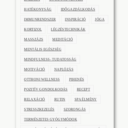
HATÉKONYSÁG
IDŐGAZDÁLKODÁS
IMMUNRENDSZER
INSPIRÁCIÓ
JÓGA
KORTIZOL
LÉGZÉSTECHNIKÁK
MASSZÁZS
MEDITÁCIÓ
MENTÁLIS EGÉSZSÉG
MINDFULNESS- TUDATOSSÁG
MOTIVÁCIÓ
NAPLÓZÁS
OTTHONI WELLNESS
PIHENÉS
POZITÍV GONDOLKODÁS
RECEPT
RELAXÁCIÓ
RUTIN
SPA ÉLMÉNY
STRESSZKEZELÉS
SZORONGÁS
TERMÉSZETES GYÓGYMÓDOK