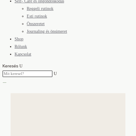
Self- Care és öngondoskodás
Reggeli rutinok
Esti rutinok
Önszeretet
Journaling és önsimeret
Shop
Rólunk
Kapcsolat
Keresés