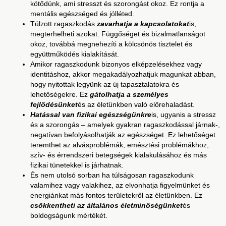
kötődünk, ami stresszt és szorongást okoz. Ez rontja a
mentális egészséged és jólléted.
Túlzott ragaszkodás
zavarhatja a kapcsolatokat
is,
megterhelheti azokat. Függőséget és bizalmatlanságot
okoz, továbbá megnehezíti a kölcsönös tisztelet és
együttműködés kialakítását.
Amikor ragaszkodunk bizonyos elképzelésekhez vagy
identitáshoz, akkor megakadályozhatjuk magunkat abban,
hogy nyitottak legyünk az új tapasztalatokra és
lehetőségekre. Ez
gátolhatja a személyes
fejlődésünket
és az életünkben való előrehaladást.
Hatással van fizikai egészségünkre
is, ugyanis a stressz
és a szorongás – amelyek gyakran ragaszkodással járnak-,
negatívan befolyásolhatják az egészséget. Ez lehetőséget
teremthet az alvásproblémák, emésztési problémákhoz,
szív- és érrendszeri betegségek kialakulásához és más
fizikai tünetekkel is járhatnak.
És nem utolsó sorban ha túlságosan ragaszkodunk
valamihez vagy valakihez, az elvonhatja figyelmünket és
energiánkat más fontos területekről az életünkben. Ez
csökkentheti az általános életminőségünket
és
boldogságunk mértékét.