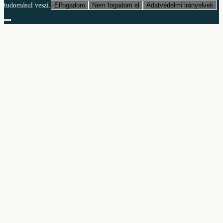
tudomásul veszi.
Elfogadom
Nem fogadom el
Adatvédelmi irányelvek