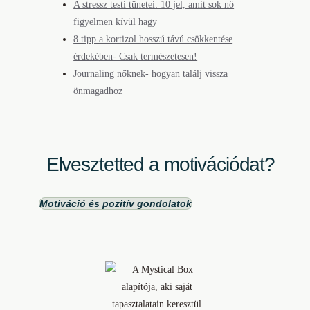
A stressz testi tünetei: 10 jel, amit sok nő
figyelmen kívül hagy
8 tipp a kortizol hosszú távú csökkentése
érdekében- Csak természetesen!
Journaling nőknek- hogyan találj vissza
önmagadhoz
Elvesztetted a motivációdat?
Motiváció és pozitív gondolatok