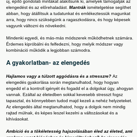
új, építő gondolati mintákat alakítsunk ki, amelyek támogatják az
elengedést és az előrehaladást.
Mantrák
ismételgetése segíthet
abban, hogy átállítsuk a tudatunkat és emlékeztessük magunkat
arra, hogy nincs szükségünk a ragaszkodásra, és hogy képesek
vagyunk változni és növekedni.
Mindenki egyedi, és más-más módszerek működhetnek számára.
Érdemes kipróbálni és felfedezni, hogy melyik módszer vagy
kombináció működik a legjobban számodra.
A gyakorlatban- az elengedés
Hajlamos vagy a túlzott aggódásra és a stresszre?
Az
elengedés gyakorlása során megtanulhatod, hogy hogyan
engedd el a kontroll igényét és fogadd el a dolgokat úgy, ahogyan
vannak. Ezáltal az életedben sokkal kevesebb stresszt fogsz
tapasztal, és könnyebben tudod majd kezeli a nehéz helyzeteket.
Az elengedés által megtanulhatod, hogy a dolgok nem mindig
rajtad múlnak, és képes leszel kezelni a változásokat és a
kihívásokat.
Ambíció és a tökéletesség hajszolásában éled az életed, ami