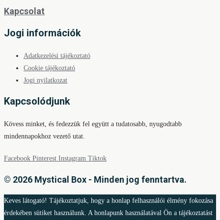
Kapcsolat
Jogi információk
Adatkezelési tájékoztató
Cookie tájékoztató
Jogi nyilatkozat
Kapcsolódjunk
Kövess minket, és fedezzük fel együtt a tudatosabb, nyugodtabb
mindennapokhoz vezető utat.
Facebook
Pinterest
Instagram
Tiktok
© 2026 Mystical Box - Minden jog fenntartva.
Keves látogató! Tájékoztatjuk, hogy a honlap felhasználói élmény fokozása
érdekében sütiket használunk. A honlapunk használatával Ön a tájékoztatást