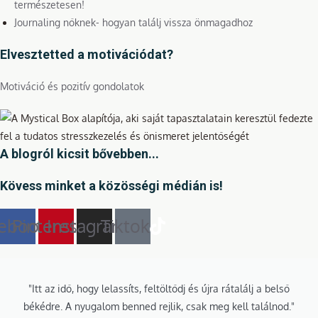
természetesen!
Journaling nőknek- hogyan találj vissza önmagadhoz
Elvesztetted a motivációdat?
Motiváció és pozitív gondolatok
A blogról kicsit bővebben...
Kövess minket a közösségi médián is!
ebook
Pinterest
Instagram
Tiktok
"Itt az idő, hogy lelassíts, feltöltődj és újra rátalálj a belső
békédre. A nyugalom benned rejlik, csak meg kell találnod."