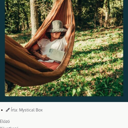
Írta:
Mystical Box
Előző