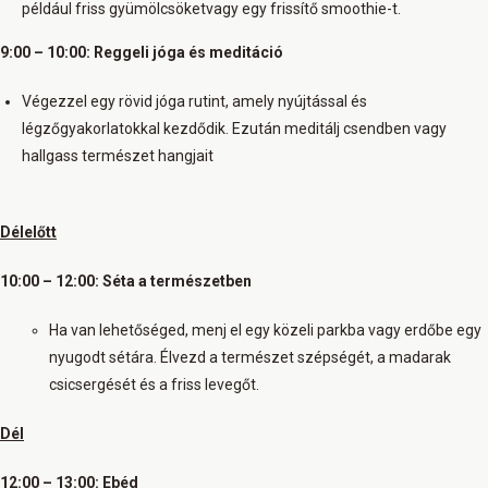
például friss gyümölcsöketvagy egy frissítő smoothie-t.
9:00 – 10:00: Reggeli jóga és meditáció
Végezzel egy rövid jóga rutint, amely nyújtással és
légzőgyakorlatokkal kezdődik. Ezután meditálj csendben vagy
hallgass természet hangjait
Délelőtt
10:00 – 12:00: Séta a természetben
Ha van lehetőséged, menj el egy közeli parkba vagy erdőbe egy
nyugodt sétára. Élvezd a természet szépségét, a madarak
csicsergését és a friss levegőt.
Dél
12:00 – 13:00: Ebéd