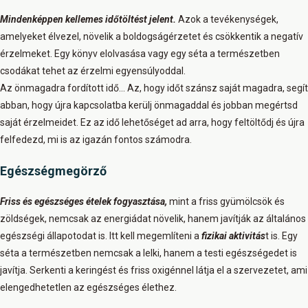
Mindenképpen k
ellemes időtöltés
t jelent.
Azok a tevékenységek,
amelyeket élvezel, növelik a boldogságérzetet és csökkentik a negatív
érzelmeket. Egy könyv elolvasása vagy egy séta a természetben
csodákat tehet az érzelmi egyensúlyoddal.
Az önmagadra fordított idő… Az, hogy időt szánsz saját magadra, segít
abban, hogy újra kapcsolatba kerülj önmagaddal és jobban megértsd
saját érzelmeidet. Ez az idő lehetőséget ad arra, hogy feltöltődj és újra
felfedezd, mi is az igazán fontos számodra.
Egészségmegörző
Friss és egészséges ételek
fogyasztása,
mint a friss gyümölcsök és
zöldségek, nemcsak az energiádat növelik, hanem javítják az általános
egészségi állapotodat is. Itt kell megemlíteni a
f
izikai aktivitás
t is. Egy
séta a természetben nemcsak a lelki, hanem a testi egészségedet is
javítja. Serkenti a keringést és friss oxigénnel látja el a szervezetet, ami
elengedhetetlen az egészséges élethez.