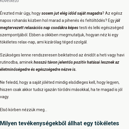
Következő
Érezted már úgy, hogy
sosem jut elég időd saját magadra
? Az egész
napos rohanás közben hol marad a pihenés és feltöltődés? Egy
jól
megtervezett relaxációs nap csodákra képes
testi és lelki egészséged
szempontjából. Ebben a cikkben megmutatjuk, hogyan néz ki egy
tökéletes relax-nap, ami kizárólag téged szolgál.
Szükséges lenne rendszeresen beiktatnod az énidőt a heti vagy havi
rutinodba, aminek
ho
sszú távon jelentős pozitív hatás
ai lesznek
az
életminőség
edre
és egészség
edre nézve is.
Ne feledd, hogy a saját jóléted mindig elsődleges kell, hogy legyen,
hiszen csak akkor tudsz igazán törődni másokkal, ha te magad is jól
vagy.
Első körben nézzük meg…
Milyen tevékenységekből állhat egy tökéletes