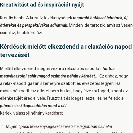
Kreativitást ad és inspirációt nyújt
Kreatív hobbi. A kreatív tevékenységek
inspiráló hatással lehetnek
,
új
ötleteket és perspektívákat adhatnak
. Minden ide tartozik, amit szívesen
csinálsz, hobbiként űzöl.
Kérdések mielőtt elkezdenéd a relaxációs napod
tervezését
Mielőtt elkezdenéd megtervezni a relaxációs napodat,
fontos
megválaszolni saját magad számára néhány kérdést
…. Ez ahhoz, hogy
a relax-napod igazán személyre szabott és élvezetes legyen. Ha
másokból merítesz ötletet nem biztos, hogy élvezni fogod, s pont az
ellenkezőjét éred el vele. Frusztrált és ideges leszel, és ne feledd
a
pihenés és kikapcsolódás most a cél.
Kérlek, válaszolj néhány kérdésre:
Milyen típusú tevékenységeket szeretsz a legjobban csinálni