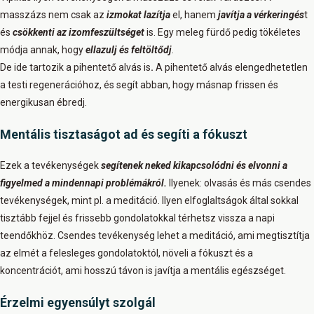
masszázs nem csak az
izmokat lazítja
el, hanem
javítja a vérkeringés
t
és
csökkenti az izomfeszültséget
is. Egy meleg fürdő pedig tökéletes
módja annak, hogy
ellazulj és feltöltődj
.
De ide tartozik a pihentető alvás is
.
A pihentető alvás elengedhetetlen
a testi regenerációhoz, és segít abban, hogy másnap frissen és
energikusan ébredj.
Mentális tisztaságot ad és segíti a fókuszt
Ezek a tevékenységek
segítenek neked kikapcsolódni és elvonni a
figyelmed a mindennapi problémákról.
Ilyenek: olvasás és más csendes
tevékenységek, mint pl. a meditáció. Ilyen elfoglaltságok által sokkal
tisztább fejjel és frissebb gondolatokkal térhetsz vissza a napi
teendőkhöz. Csendes tevékenység lehet a meditáció, ami megtisztítja
az elmét a felesleges gondolatoktól, növeli a fókuszt és a
koncentrációt, ami hosszú távon is javítja a mentális egészséget.
Érzelmi egyensúlyt szolgál