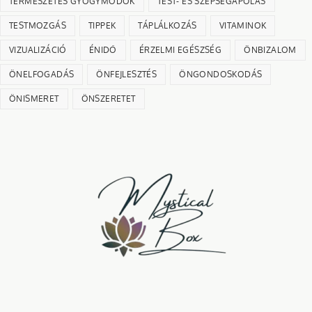
TERMÉSZETES GYÓGYMÓDOK
TEST- ÉS SZÉPSÉGÁPOLÁS
TESTMOZGÁS
TIPPEK
TÁPLÁLKOZÁS
VITAMINOK
VIZUALIZÁCIÓ
ÉNIDŐ
ÉRZELMI EGÉSZSÉG
ÖNBIZALOM
ÖNELFOGADÁS
ÖNFEJLESZTÉS
ÖNGONDOSKODÁS
ÖNISMERET
ÖNSZERETET