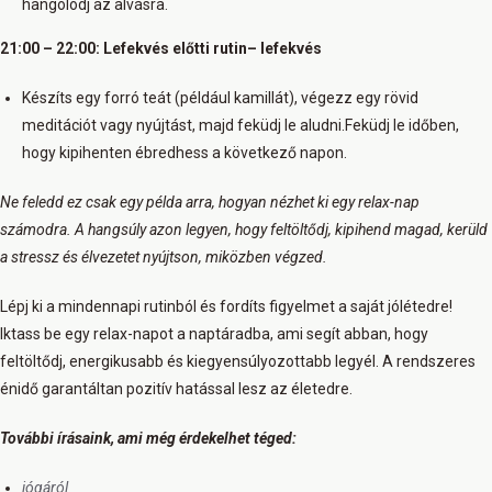
hangolódj az alvásra.
21:00 – 22:00: Lefekvés előtti rutin
– lefekvés
Készíts egy forró teát (például kamillát), végezz egy rövid
meditációt vagy nyújtást, majd feküdj le aludni.Feküdj le időben,
hogy kipihenten ébredhess a következő napon.
Ne feledd ez csak egy példa arra, hogyan nézhet ki egy relax-nap
számodra. A hangsúly azon legyen, hogy feltöltődj, kipihend magad, kerüld
a stressz és élvezetet nyújtson, miközben végzed.
Lépj ki a mindennapi rutinból és fordíts figyelmet a saját jólétedre!
Iktass be egy relax-napot a naptáradba, ami segít abban, hogy
feltöltődj, energikusabb és kiegyensúlyozottabb legyél. A rendszeres
énidő garantáltan pozitív hatással lesz az életedre.
További írásaink, ami még érdekelhet téged:
jógáról