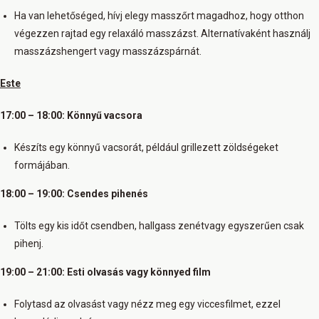
Ha van lehetőséged, hívj elegy masszőrt magadhoz, hogy otthon
végezzen rajtad egy relaxáló masszázst. Alternatívaként használj
masszázshengert vagy masszázspárnát.
Este
17:00 – 18:00: Könnyű vacsora
Készíts egy könnyű vacsorát, például grillezett zöldségeket
formájában.
18:00 – 19:00: Csendes pihenés
Tölts egy kis időt csendben, hallgass zenétvagy egyszerűen csak
pihenj.
19:00 – 21:00: Esti olvasás vagy könnyed film
Folytasd az olvasást vagy nézz meg egy viccesfilmet, ezzel