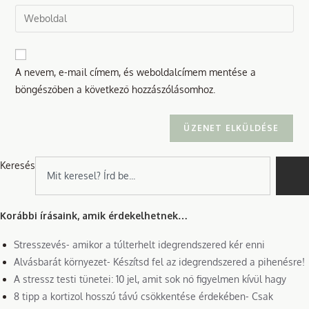
email
Enter
to
address
your
comment
to
website
comment
URL
A nevem, e-mail címem, és weboldalcímem mentése a
(optional)
böngészőben a következő hozzászólásomhoz.
Keresés
Korábbi írásaink, amik érdekelhetnek…
Stresszevés- amikor a túlterhelt idegrendszered kér enni
Alvásbarát környezet- Készítsd fel az idegrendszered a pihenésre!
A stressz testi tünetei: 10 jel, amit sok nő figyelmen kívül hagy
8 tipp a kortizol hosszú távú csökkentése érdekében- Csak