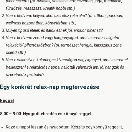
pihenésként? (pl. olvasás, sétálás a természetben, jóga, meditáció,
fürdőzés, masszázs, kreatív hobbi stb.)
Van-e kedvenc helyed, ahol szeretsz relaxálni? (pl. otthon, parkban,
wellness központban, könyvtárban stb.)
Milyen típusú ételek és italok esnek jól, amikor pihensz?
Van-e kedvenc zenéd vagy hanganyagod, amit szeretsz hallgatni
relaxáció/ pihenésközben? (pl. természet hangjai, klasszikus zene,
csend stb.)
Van-e valamilyen különleges kívánságod vagy igényed, amit szeretnél
beilleszteni a relaxációs napba, hallottál valamiról ami jól hangzik és
szeretnéd kipróbálni?
Egy konkrét relax-nap megtervezése
Reggel
8:00 – 9:00: Nyugodt ébredés és könnyű reggeli
Kezd a napot lassan és nyugodtan. Készíts egy könnyű reggelit,