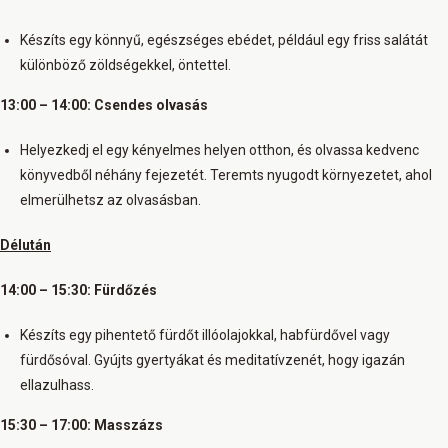
Készíts egy könnyű, egészséges ebédet, például egy friss salátát
különböző zöldségekkel, öntettel.
13:00 – 14:00: Csendes olvasás
Helyezkedj el egy kényelmes helyen otthon, és olvassa kedvenc
könyvedből néhány fejezetét. Teremts nyugodt környezetet, ahol
elmerülhetsz az olvasásban.
Délután
14:00 – 15:30: Fürdőzés
Készíts egy pihentető fürdőt illóolajokkal, habfürdővel vagy
fürdősóval. Gyújts gyertyákat és meditatívzenét, hogy igazán
ellazulhass.
15:30 – 17:00: Masszázs