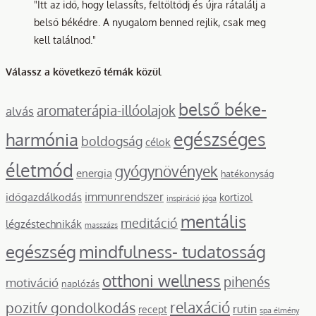
"Itt az idő, hogy lelassíts, feltöltődj és újra rátalálj a
belső békédre. A nyugalom benned rejlik, csak meg
kell találnod."
Válassz a következő témák közül
belső béke-
aromaterápia-illóolajok
alvás
egészséges
harmónia
boldogság
célok
életmód
gyógynövények
energia
hatékonyság
immunrendszer
időgazdálkodás
kortizol
inspiráció
jóga
mentális
meditáció
légzéstechnikák
masszázs
mindfulness- tudatosság
egészség
otthoni wellness
pihenés
motiváció
naplózás
relaxáció
pozitív gondolkodás
rutin
recept
spa élmény