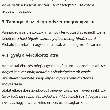
növelhetik a kortizol szintjét.
Ezeket felejtsd el! Az este a
nyugalomról szóljon!
3. Támogasd az idegrendszer megnyugvását
Vannak egyszerű eszközök arra, hogy lenyugtasd az elméd! Ilyenek
lehetnek
a hasi légzés, lazító nyújtás, meleg fürdő, csend.
Próbáld ki ezeket – nagyon hatásosak és mindig kéznél vannak!
4. Figyelj a vércukorszintre
Az éjszakai ébredés mögött gyakran vércukor-ingadozás is áll.
Ne
hagyd ki a vacsorát
,
kerüld a szélsőségeket: túl kevés
szénhidrát bevitele, vagy éppen gyors szénhidrátforrás
fogyasztása.
Stabil étkezésben gondolkodj!
Fehérje
(tojás, hús, hüvelyesek),
zsír
(avokádó),
lassabban felszívódó szénhidrát
(zöldségek)
fogyasztása
javasolt
, hogy a szervezeted érezze, biztonságban van.