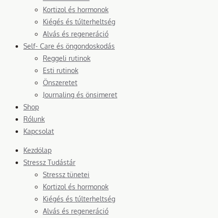
Kortizol és hormonok
Kiégés és túlterheltség
Alvás és regeneráció
Self- Care és öngondoskodás
Reggeli rutinok
Esti rutinok
Önszeretet
Journaling és önsimeret
Shop
Rólunk
Kapcsolat
Kezdőlap
Stressz Tudástár
Stressz tünetei
Kortizol és hormonok
Kiégés és túlterheltség
Alvás és regeneráció