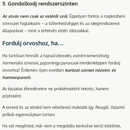
5. Gondolkodj rendszerszinten
Az alvás nem csak az estéről szól.
Éppolyan fontos a napközbeni
stresszel foglalkozni – a túlterheltséggel és az idegrendszered
állapotával – mint a lefekvés előtti időszakkal.
Fordulj orvoshoz, ha…
Ha tartósan fennáll
a hajnali ébredés, extrém kimerültség,
hormonális tünetek, pajzsmirigy panaszok
mindenképpen fordulj
orvoshoz! Érdemes ilyen esetben
kortizol szintet nézetni
,
és
hormonpanelt.
Az éjszakai ébredésekre ne problémaként tekints, hanem
jelzésként.
A tested és az elméd nem véletlenül működik így. Reagál. Valamit
próbál egyensúlyban tartani.
Ha ezt megérted, már nem a megoldás keresése kerül előtérbe,