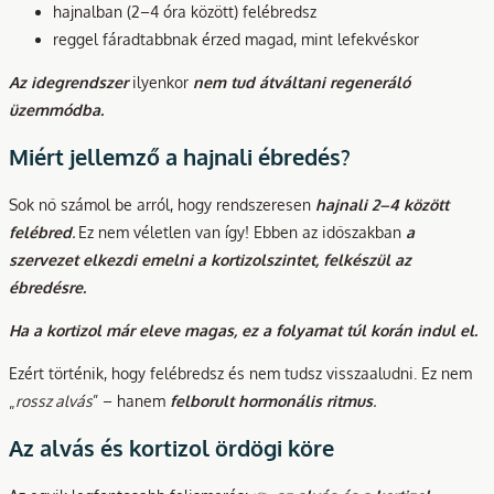
hajnalban (2–4 óra között) felébredsz
reggel fáradtabbnak érzed magad, mint lefekvéskor
Az idegrendszer
ilyenkor
nem tud átváltani regeneráló
üzemmódba.
Miért jellemző a hajnali ébredés?
Sok nő számol be arról, hogy rendszeresen
hajnali 2–4 között
felébred
.
Ez nem véletlen van így! Ebben az időszakban
a
szervezet elkezdi emelni a kortizolszintet, felkészül az
ébredésre.
Ha a kortizol már eleve magas, ez a folyamat túl korán indul el.
Ezért történik, hogy felébredsz és nem tudsz visszaaludni. Ez nem
„
rossz alvás
” – hanem
felborult hormonális ritmus
.
Az alvás és kortizol ördögi köre