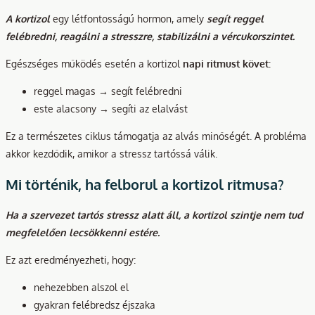
A kortizol
egy létfontosságú hormon, amely
segít reggel
felébredni, reagálni a stresszre, stabilizálni a vércukorszintet.
Egészséges működés esetén a kortizol
napi ritmust követ
:
reggel magas → segít felébredni
este alacsony → segíti az elalvást
Ez a természetes ciklus támogatja az alvás minőségét. A probléma
akkor kezdődik, amikor a stressz tartóssá válik.
Mi történik, ha felborul a kortizol ritmusa?
Ha a szervezet tartós stressz alatt áll, a kortizol szintje nem tud
megfelelően lecsökkenni estére.
Ez azt eredményezheti, hogy:
nehezebben alszol el
gyakran felébredsz éjszaka