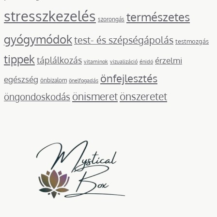
stresszkezelés
természetes
szorongás
gyógymódok
test- és szépségápolás
testmozgás
tippek
táplálkozás
érzelmi
vitaminok
vizualizáció
énidő
önfejlesztés
egészség
önbizalom
önelfogadás
önismeret
önszeretet
öngondoskodás