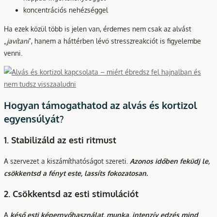
koncentrációs nehézséggel
Ha ezek közül több is jelen van, érdemes nem csak az alvást
„
javítani
”, hanem a háttérben lévő stresszreakciót is figyelembe
venni.
Hogyan támogathatod az alvás és kortizol
egyensúlyát?
1. Stabilizáld az esti ritmust
A szervezet a kiszámíthatóságot szereti.
Azonos időben feküdj le,
csökkentsd a fényt este, lassíts fokozatosan.
2. Csökkentsd az esti stimulációt
A
késő esti képernyőhasználat, munka, intenzív edzés mind