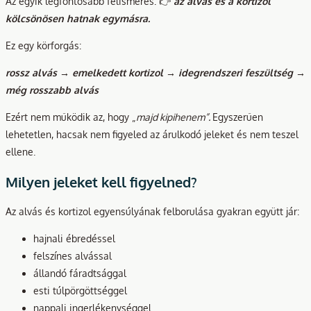
Az egyik legfontosabb felismerés: 👉
az alvás és a kortizol
kölcsönösen hatnak egymásra.
Ez egy körforgás:
rossz alvás → emelkedett kortizol → idegrendszeri feszültség →
még rosszabb alvás
Ezért nem működik az, hogy „
majd kipihenem”.
Egyszerűen
lehetetlen, hacsak nem figyeled az árulkodó jeleket és nem teszel
ellene.
Milyen jeleket kell figyelned?
Az alvás és kortizol egyensúlyának felborulása gyakran együtt jár:
hajnali ébredéssel
felszínes alvással
állandó fáradtsággal
esti túlpörgöttséggel
nappali ingerlékenységgel