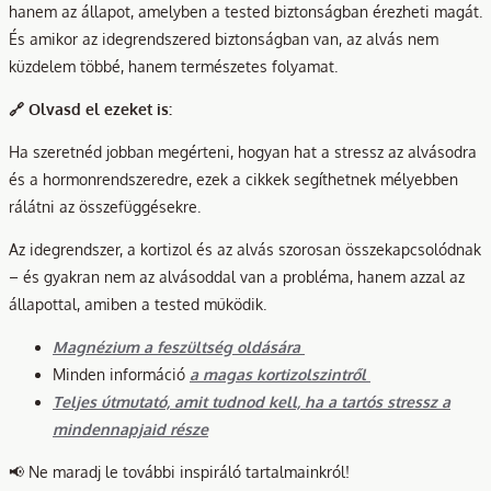
hanem az állapot, amelyben a tested biztonságban érezheti magát.
És amikor az idegrendszered biztonságban van, az alvás nem
küzdelem többé, hanem természetes folyamat.
🔗 Olvasd el ezeket is:
Ha szeretnéd jobban megérteni, hogyan hat a stressz az alvásodra
és a hormonrendszeredre, ezek a cikkek segíthetnek mélyebben
rálátni az összefüggésekre.
Az idegrendszer, a kortizol és az alvás szorosan összekapcsolódnak
– és gyakran nem az alvásoddal van a probléma, hanem azzal az
állapottal, amiben a tested működik.
Magnézium a feszültség oldására
Minden információ
a magas kortizolszintről
Teljes útmutató, amit tudnod kell, ha a tartós stressz a
mindennapjaid része
📢 Ne maradj le további inspiráló tartalmainkról!