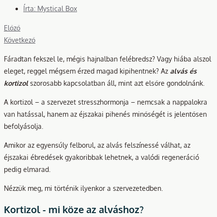
Írta:
Mystical Box
Előző
Következő
Fáradtan fekszel le, mégis hajnalban felébredsz? Vagy hiába alszol
eleget, reggel mégsem érzed magad kipihentnek? Az
alvás és
kortizol
szorosabb kapcsolatban áll, mint azt elsőre gondolnánk.
A kortizol – a szervezet stresszhormonja – nemcsak a nappalokra
van hatással, hanem az éjszakai pihenés minőségét is jelentősen
befolyásolja.
Amikor az egyensúly felborul, az alvás felszínessé válhat, az
éjszakai ébredések gyakoribbak lehetnek, a valódi regeneráció
pedig elmarad.
Nézzük meg, mi történik ilyenkor a szervezetedben.
Kortizol - mi köze az alváshoz?