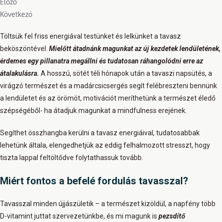
Előző
Következő
Töltsük fel friss energiával testünket és lelkünket a tavasz
beköszöntével.
Mielőtt átadnánk magunkat az új kezdetek lendületének,
érdemes egy pillanatra megállni és tudatosan ráhangolódni erre az
átalakulásra.
A hosszú, sötét téli hónapok után a tavaszi napsütés, a
virágzó természet és a madárcsicsergés segít felébreszteni bennünk
a lendületet és az örömöt, motivációt meríthetünk a természet éledő
szépségéből- ha átadjuk magunkat a mindfulness erejének.
Segíthet összhangba kerülni a tavasz energiáival, tudatosabbak
lehetünk általa, elengedhetjük az eddig felhalmozott stresszt, hogy
tiszta lappal feltöltődve folytathassuk tovább.
Miért fontos a befelé fordulás tavasszal?
Tavasszal minden újjászületik – a természet kizöldül, a napfény több
D-vitamint juttat szervezetünkbe, és mi magunk is
pezsdítő