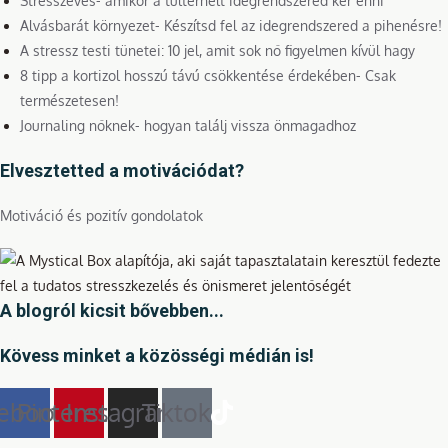
Stresszevés- amikor a túlterhelt idegrendszered kér enni
Alvásbarát környezet- Készítsd fel az idegrendszered a pihenésre!
A stressz testi tünetei: 10 jel, amit sok nő figyelmen kívül hagy
8 tipp a kortizol hosszú távú csökkentése érdekében- Csak
természetesen!
Journaling nőknek- hogyan találj vissza önmagadhoz
Elvesztetted a motivációdat?
Motiváció és pozitív gondolatok
A blogról kicsit bővebben...
Kövess minket a közösségi médián is!
ebook
Pinterest
Instagram
Tiktok