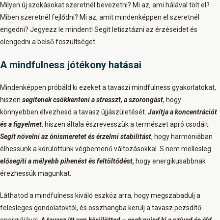
Milyen új szokásokat szeretnél bevezetni? Mi az, ami hálával tölt el?
Miben szeretnél fejlődni? Mi az, amit mindenképpen el szeretnél
engedni? Jegyezz le mindent! Segít letisztázni az érzéseidet és
elengedni a belső feszültséget.
A mindfulness jótékony hatásai
Mindenképpen próbáld ki ezeket a tavaszi mindfulness gyakorlatokat,
hiszen
segítenek csökkenteni a stresszt, a szorongást
, hogy
könnyebben élvezhesd a tavasz újjászületését.
Javítja a koncentrációt
és a figyelmet
, hiszen általa észrevesszük a természet apró csodáit.
Segít növelni az önismeretet és érzelmi stabilitást
, hogy harmóniában
élhessünk a körülöttünk végbemenő változásokkal. S nem mellesleg
elősegíti a mélyebb pihenést és feltöltődést,
hogy energikusabbnak
érezhessük magunkat.
Láthatod a mindfulness kiváló eszköz arra, hogy megszabadulj a
felesleges gondolatoktól, és összhangba kerülj a tavasz pezsdítő
energiájával.
A tavasz itt van körülötted – csak nyisd ki a szíved és éld