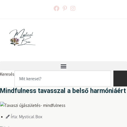
Skip
to
content
Keresés
Mindfulness tavasszal a belső harmóniáért
Írta:
Mystical Box