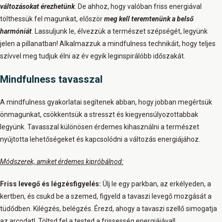
változásokat érezhetünk
. De ahhoz, hogy valóban friss energiával
tölthessük fel magunkat, először
meg kell teremtenünk a belső
harmóniát
. Lassuljunk le, élvezzük a természet szépségét, legyünk
jelen a pillanatban! Alkalmazzuk a mindfulness technikáit, hogy teljes
szívvel meg tudjuk élni az év egyik leginspirálóbb időszakát.
Mindfulness tavasszal
A mindfulness gyakorlatai segítenek abban, hogy jobban megértsük
önmagunkat, csökkentsük a stresszt és kiegyensúlyozottabbak
legyünk. Tavasszal különösen érdemes kihasználni a természet
nyújtotta lehetőségeket és kapcsolódni a változás energiájához.
Módszerek, amiket érdemes kipróbálnod:
Friss levegő és légzésfigyelés:
Ülj le egy parkban, az erkélyeden, a
kertben, és csukd be a szemed, figyeld a tavaszi levegő mozgását a
tüdődben. Kilégzés, belégzés. Érezd, ahogy a tavaszi szellő simogatja
az arcodat! Töltsd fel a tested a frissesség energiájával!