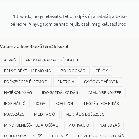
"Itt az idő, hogy lelassíts, feltöltődj és újra rátalálj a belső
békédre. A nyugalom benned rejlik, csak meg kell találnod."
Válassz a következő témák közül
ALVÁS
AROMATERÁPIA-ILLÓOLAJOK
BELSŐ BÉKE- HARMÓNIA
BOLDOGSÁG
CÉLOK
EGÉSZSÉGES ÉLETMÓD
ENERGIA
GYÓGYNÖVÉNYEK
HATÉKONYSÁG
IDŐGAZDÁLKODÁS
IMMUNRENDSZER
INSPIRÁCIÓ
JÓGA
KORTIZOL
LÉGZÉSTECHNIKÁK
MASSZÁZS
MEDITÁCIÓ
MENTÁLIS EGÉSZSÉG
MINDFULNESS- TUDATOSSÁG
MOTIVÁCIÓ
NAPLÓZÁS
OTTHONI WELLNESS
PIHENÉS
POZITÍV GONDOLKODÁS