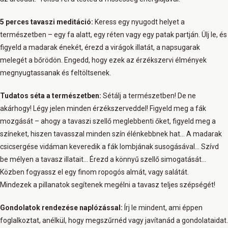
5 perces tavaszi meditáció:
Keress egy nyugodt helyet a
természetben – egy fa alatt, egy réten vagy egy patak partján. Ülj le, és
figyeld a madarak énekét, érezd a virágok illatát, a napsugarak
melegét a bőrödön. Engedd, hogy ezek az érzékszervi élmények
megnyugtassanak és feltöltsenek.
Tudatos séta a természetben:
Sétálj a természetben! De ne
akárhogy! Légy jelen minden érzékszerveddel! Figyeld meg a fák
mozgását – ahogy a tavaszi szellő meglebbenti őket, figyeld meg a
színeket, hiszen tavasszal minden szín élénkebbnek hat… A madarak
csicsergése vidáman keveredik a fák lombjának susogásával… Szívd
be mélyen a tavasz illatait… Érezd a könnyű szellő simogatását…
Közben fogyassz el egy finom ropogós almát, vagy salátát.
Mindezek a pillanatok segítenek megélni a tavasz teljes szépségét!
Gondolatok rendezése naplózással:
Írj le mindent, ami éppen
foglalkoztat, anélkül, hogy megszűrnéd vagy javítanád a gondolataidat.