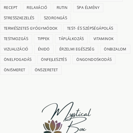
RECEPT
RELAXÁCIÓ
RUTIN
SPA ÉLMÉNY
STRESSZKEZELÉS
SZORONGÁS
TERMÉSZETES GYÓGYMÓDOK
TEST- ÉS SZÉPSÉGÁPOLÁS
TESTMOZGÁS
TIPPEK
TÁPLÁLKOZÁS
VITAMINOK
VIZUALIZÁCIÓ
ÉNIDŐ
ÉRZELMI EGÉSZSÉG
ÖNBIZALOM
ÖNELFOGADÁS
ÖNFEJLESZTÉS
ÖNGONDOSKODÁS
ÖNISMERET
ÖNSZERETET