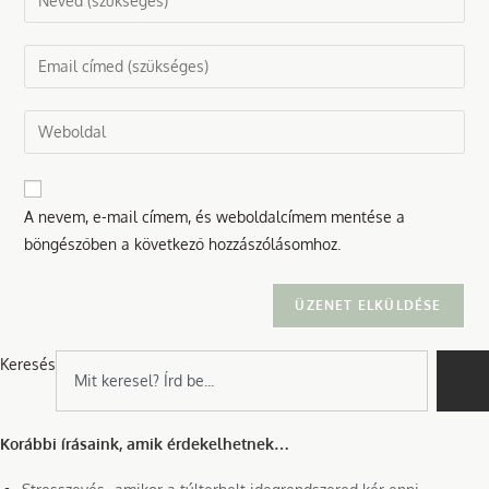
your
name
Enter
or
your
username
email
Enter
to
address
your
comment
to
website
comment
URL
A nevem, e-mail címem, és weboldalcímem mentése a
(optional)
böngészőben a következő hozzászólásomhoz.
Keresés
Korábbi írásaink, amik érdekelhetnek…