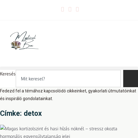
Skip
to
content
Keresés
Fedezd fel a témához kapcsolódó cikkeinket, gyakorlati útmutatóinkat
és inspiráló gondolatainkat.
Címke: detox