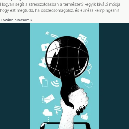
Hogyan segít a stresszoldásban a természet? -egyik kiváló módja,
hogy ezt megtudd, ha összecsomagolsz, és elmész kempingezni!
Tovább olvasom »