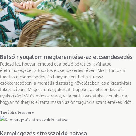
Belső nyugalom megteremtése-az elcsendesedés
Fedezd fel, hogyan érheted el a belső békét és javíthatod
életminőségedet a tudatos elcsendesedés révén. Miért fontos a
tudatos elcsendesedés, és hogyan segíthet a stressz
csökkentésében, a mentális tisztaság növelésében, és a kreativitás
fokozásában? Megosztunk gyakorlati tippeket az elcsendesedés
gyakoriságáról és módszereiről, valamint javaslatokat adunk arra,
hogyan tölthetjük el tartalmasan az önmagunkra szánt értékes időt.
Tovább olvasom »
Kempingezés stresszoldó hatása